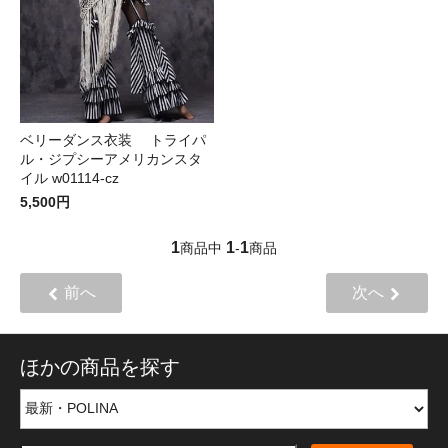
ベリーダンス衣装 トライパ
ル・ジプシーアメリカンスタ
イル w01114-cz
5,500円
1
1
1
商品中
-
商品
前へ
次へ
ほかの商品を探す