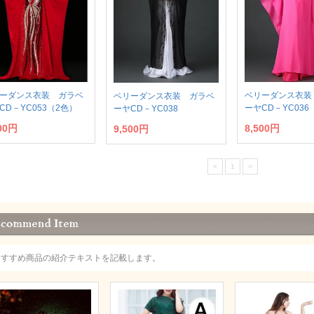
ーダンス衣装 ガラベ
ベリーダンス衣装
ベリーダンス衣装 ガラベ
CD－YC053（2色）
ーヤCD－YC036
ーヤCD－YC038
00円
8,500円
9,500円
<
1
>
おすすめ商品の紹介テキストを記載します。