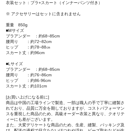
衣装セット：ブラ+スカート（インナーパンツ付き）
※ アクセサリーはセットに含まれません
重量 850g
■Mサイズ
ブラアンダー ：約68~85cm
腰周り ：約72~82cm
ヒップ ：約78~88㎝
スカート丈：約96cm
■Lサイズ
ブラアンダー ：約68~85cm
腰周り ：約76~86cm
ヒップ ：約86-96cm
スカート丈：約101cm
[お買い上げになる前に]
商品は中国の工場ラインで製造、一部は職人の手で丁寧に縫製さ
れており、品質に万全を期しておりますが、コストパフォーマン
スを重視した商品のため、高級オーダー衣装と異なり、クオリテ
ィーにも差がございます。
また、大変デリケートな商品のため、生産、縫製、パッキング及
び、配送の過程で目立たないほつれや汚れ、ビーズ取れなどが生