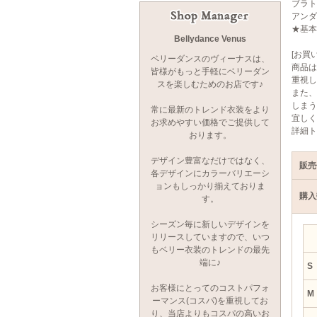
ブラト
アンダ
★基本
Bellydance Venus
[お買
ベリーダンスのヴィーナスは、
商品は
皆様がもっと手軽にベリーダン
重視し
スを楽しむためのお店です♪
また、
しまう
常に最新のトレンド衣装をより
宜しく
お求めやすい価格でご提供して
詳細ト
おります。
デザイン豊富なだけではなく、
販売
各デザインにカラーバリエーシ
ョンもしっかり揃えておりま
購入
す。
シーズン毎に新しいデザインを
リリースしていますので、いつ
もベリー衣装のトレンドの最先
端に♪
S
お客様にとってのコストパフォ
M
ーマンス(コスパ)を重視してお
り、当店よりもコスパの高いお