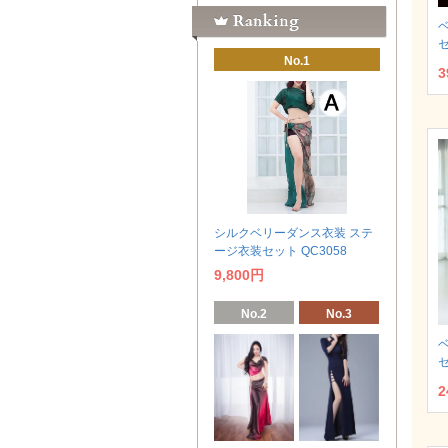
セ
No.1
3
シルクベリーダンス衣装 ステ
ージ衣装セット QC3058
9,800円
No.2
No.3
セ
2