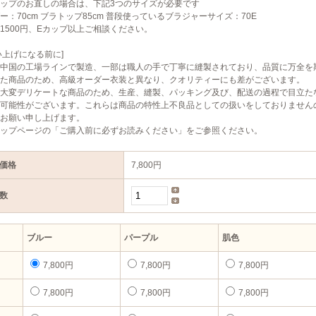
ップのお直しの場合は、下記3つのサイズが必要です
ー：70cm ブラトップ85cm 普段使っているブラジャーサイズ：70E
1500円、Eカップ以上ご相談ください。
い上げになる前に]
中国の工場ラインで製造、一部は職人の手で丁寧に縫製されており、品質に万全を
た商品のため、高級オーダー衣装と異なり、クオリティーにも差がございます。
大変デリケートな商品のため、生産、縫製、パッキング及び、配送の過程で目立た
可能性がございます。これらは商品の特性上不良品としての扱いをしておりません
お願い申し上げます。
ップページの「ご購入前に必ずお読みください」をご参照ください。
価格
7,800円
数
ブルー
パープル
肌色
7,800円
7,800円
7,800円
7,800円
7,800円
7,800円