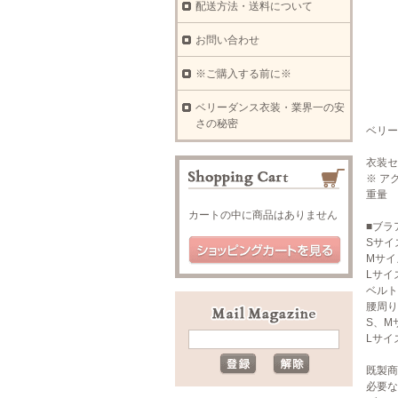
配送方法・送料について
お問い合わせ
※ご購入する前に※
ベリーダンス衣装・業界一の安
さの秘密
ベリー
衣装セ
※ ア
重量 
カートの中に商品はありません
■ブラ
Sサイ
Mサイ
Lサイ
ベルト
腰周り
S、M
Lサイ
既製商
必要な