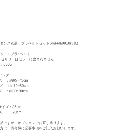
ダンス衣装 ブラベルトセットSmeela8818(3色)
ット：ブラ+ベルト
クセサリーはセットに含まれません
：600g
アンダー
ズ ：約65~75cm
ズ ：約70~80cm
ズ ：約80~90cm
サイズ：85cm
ズ ：90cm
品ですが、オプションでお直し承ります。
方は、備考欄に必要事項をご記入お願いします。