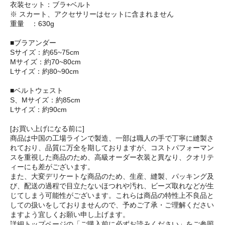
衣装セット：ブラ+ベルト
※ スカート、アクセサリーはセットに含まれません
重量 ：630g
■ブラアンダー
Sサイズ：約65~75cm
Mサイズ：約70~80cm
Lサイズ：約80~90cm
■ベルトウェスト
S、Mサイズ：約85cm
Lサイズ：約90cm
[お買い上げになる前に]
商品は中国の工場ラインで製造、一部は職人の手で丁寧に縫製さ
れており、品質に万全を期しておりますが、コストパフォーマン
スを重視した商品のため、高級オーダー衣装と異なり、クオリテ
ィーにも差がございます。
また、大変デリケートな商品のため、生産、縫製、パッキング及
び、配送の過程で目立たないほつれや汚れ、ビーズ取れなどが生
じてしまう可能性がございます。これらは商品の特性上不良品と
しての扱いをしておりませんので、予めご了承・ご理解ください
ますよう宜しくお願い申し上げます。
詳細トップページの「ご購入前に必ずお読みください」をご参照