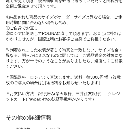
建て替えて頂き、後日領収書を郵送で送っていただくと関税分を
全額ご返金させて頂きます。
4.納品された商品のサイズがオーダーサイズと異なる場合、ご使
用時期に間に合わない場合も含め、
①ご自身でお直し
②ロシアに返送してPOLINAに直して頂きます。お直しに料金は
かかりませんが、国際送料はお客様ご自身でご負担ください。
※到着されました衣装が著しく写真と一致しない、サイズも全く
異なる、明らかにミスなものに関しては、ご返品返金の対象にな
ります。万が一そのようなことがありましたら、遠慮なくご相談
ください。
＊国際送料：ロシアより直送します。送料一律3000円/着（複数
枚のご購入の場合は別途送料をお知らせいたします）
＊お支払い方法：銀行振込(楽天銀行、三井住友銀行）、クレジ
ットカード(Paypal: 4%の決済手数料かかります）
その他の詳細情報