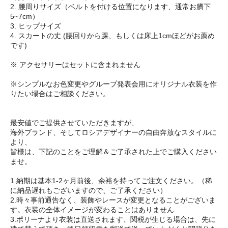
2. 腰周りサイズ（ベルトを付ける位置になります、通常お臍下
5~7cm）
3. ヒップサイズ
4. スカートの丈 (腰回りから踝、もしくは床上1cmほどがお薦め
です)
※ アクセサリーはセットに含まれません
※シンプルなお色変更やグループ発表会用にオリジナル衣装を作
りたい場合はご相談ください。
最安値でご提供させていただきますが、
海外ブランド、そしてロシアデザイナーの自由奔放なスタイルに
より、
皆様は、下記のことをご理解＆ご了承された上でご購入ください
ませ。
1.納期は基本1-2ヶ月前後、余裕を持ってご注文ください。（稀
に納品遅れもございますので、ご了承ください）
2.時々事前通告なく、装飾やレースが変更となることがございま
す。衣装の全体イメージが変わることはありません.
3.ポリーナより衣装は直送されます、関税が生じる場合は、先に